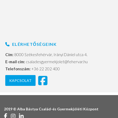
ELÉRHETŐSÉGEINK
Cím:
8000 Székesfehérvár, Irányi Dániel utca 4.
E-mail cím:
csaladesgyermekjolet@fehervar.hu
Telefonszám:
+36 22 202 400
KAPCSOLAT
2019 © Alba Bástya Család-és Gyermekjóléti Központ