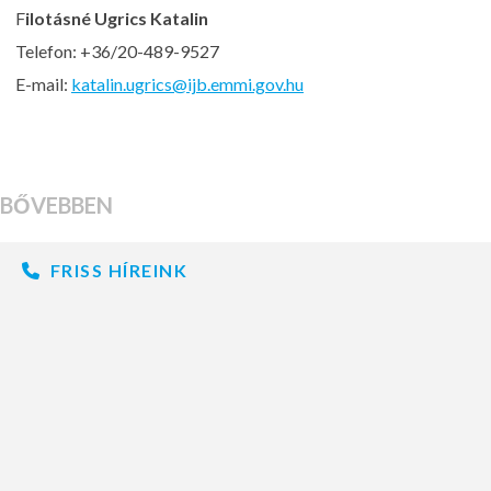
F
ilotásné Ugrics Katalin
Telefon: +36/20-489-9527
E-mail:
katalin.ugrics@ijb.emmi.gov.hu
BŐVEBBEN
FRISS HÍREINK