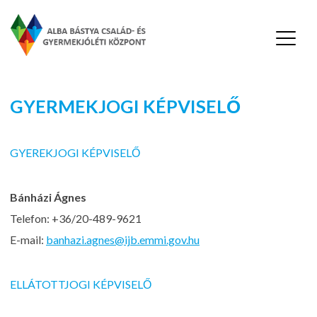
Alba Bástya Család-és Gyermekjóléti Központ
Skip
GYERMEKJOGI KÉPVISELŐ
to
content
GYEREKJOGI KÉPVISELŐ
Bánházi Ágnes
Telefon: +36/20-489-9621
E-mail:
banhazi.agnes@ijb.emmi.gov.hu
ELLÁTOTTJOGI KÉPVISELŐ