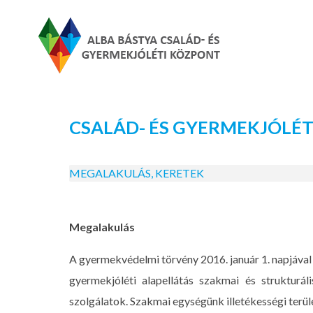
Alba Bástya Család-és Gyermekjóléti
Skip
Központ
CSALÁD- ÉS GYERMEKJÓLÉT
to
content
MEGALAKULÁS, KERETEK
Megalakulás
A gyermekvédelmi törvény 2016. január 1. napjával 
gyermekjóléti alapellátás szakmai és strukturáli
szolgálatok. Szakmai egységünk illetékességi terüle