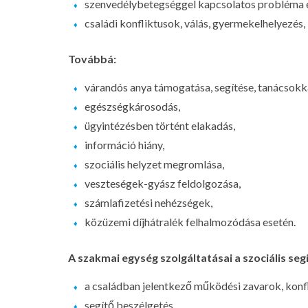
szenvedélybetegséggel kapcsolatos probléma 
családi konfliktusok, válás, gyermekelhelyezés,
Továbbá:
várandós anya támogatása, segítése, tanácsokkal
egészségkárosodás,
ügyintézésben történt elakadás,
információ hiány,
szociális helyzet megromlása,
veszteségek-gyász feldolgozása,
számlafizetési nehézségek,
közüzemi díjhátralék felhalmozódása esetén.
A szakmai egység szolgáltatásai a szociális seg
a családban jelentkező működési zavarok, kon
segítő beszélgetés