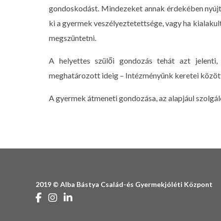
gondoskodást. Mindezeket annak érdekében nyújtju
ki a gyermek veszélyeztetettsége, vagy ha kialakul
megszüntetni.
A helyettes szülői gondozás tehát azt jelenti,
meghatározott ideig – Intézményünk keretei közöt
A gyermek átmeneti gondozása, az alapjául szolgáló 
2019 © Alba Bástya Család-és Gyermekjóléti Központ