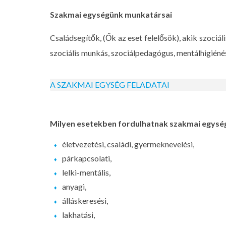
Szakmai egységünk munkatársai
Családsegítők, (Ők az eset felelősök), akik szoci
szociális munkás, szociálpedagógus, mentálhigién
A SZAKMAI EGYSÉG FELADATAI
Milyen esetekben fordulhatnak szakmai egysé
életvezetési, családi, gyermeknevelési,
párkapcsolati,
lelki-mentális,
anyagi,
álláskeresési,
lakhatási,