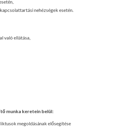
esetén,
 kapcsolattartási nehézségek esetén.
 való ellátása,
ítő munka keretein belül:
fliktusok megoldásának elősegítése