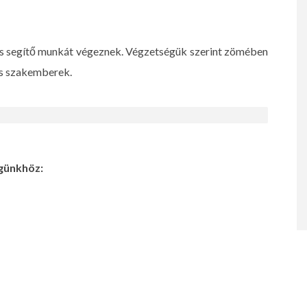
ális segítő munkát végeznek. Végzetségük szerint zömében
és szakemberek.
günkhöz: