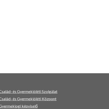
Család- és Gyermekjóléti Szolgálat
Család- és Gyermekjóléti Központ
Gyermekjogi képviselő