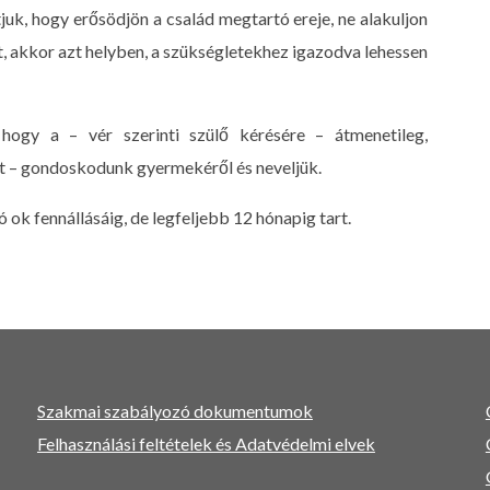
k, hogy erősödjön a család megtartó ereje, ne alakuljon
t, akkor azt helyben, a szükségletekhez igazodva lehessen
 hogy a – vér szerinti szülő kérésére – átmenetileg,
t – gondoskodunk gyermekéről és neveljük.
ok fennállásáig, de legfeljebb 12 hónapig tart.
Szakmai szabályozó dokumentumok
Felhasználási feltételek és Adatvédelmi elvek