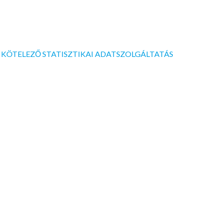
 KÖTELEZŐ STATISZTIKAI ADATSZOLGÁLTATÁS