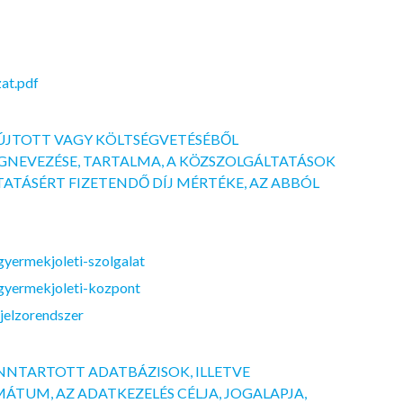
zat.pdf
NYÚJTOTT VAGY KÖLTSÉGVETÉSÉBŐL
NEVEZÉSE, TARTALMA, A KÖZSZOLGÁLTATÁSOK
ATÁSÉRT FIZETENDŐ DÍJ MÉRTÉKE, AZ ABBÓL
gyermekjoleti-szolgalat
-gyermekjoleti-kozpont
-jelzorendszer
FENNTARTOTT ADATBÁZISOK, ILLETVE
MÁTUM, AZ ADATKEZELÉS CÉLJA, JOGALAPJA,