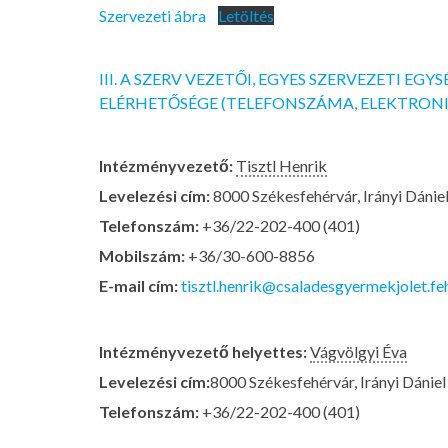
Szervezeti ábra
Letöltés
III. A SZERV VEZETŐI, EGYES SZERVEZETI EG
ELÉRHETŐSÉGE (TELEFONSZÁMA, ELEKTRONI
Intézményvezető:
Tisztl Henrik
Levelezési cím:
8000 Székesfehérvár, Irányi Dániel 
Telefonszám:
+36/22-202-400 (401)
Mobilszám:
+36/30-600-8856
E-mail cím:
tisztl.henrik@csaladesgyermekjolet.fe
Intézményvezető helyettes:
Vágvölgyi Éva
Levelezési cím:
8000 Székesfehérvár, Irányi Dániel 
Telefonszám:
+36/22-202-400 (401)